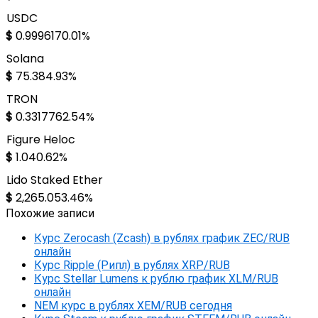
USDC
$
0.999617
0.01%
Solana
$
75.38
4.93%
TRON
$
0.331776
2.54%
Figure Heloc
$
1.04
0.62%
Lido Staked Ether
$
2,265.05
3.46%
Похожие записи
Курс Zerocash (Zcash) в рублях график ZEC/RUB
онлайн
Курс Ripple (Рипл) в рублях XRP/RUB
Курс Stellar Lumens к рублю график XLM/RUB
онлайн
NEM курс в рублях XEM/RUB сегодня