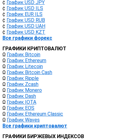
¢
График USD JPY
¢
График USD ILS
¢
График EUR ILS
¢
График USD RUB
¢
График USD UAH
¢
График USD KZT
Все графики форекс
ГРАФИКИ КРИПТОВАЛЮТ
Ω
График Bitcoin
Ω
График Ethereum
Ω
График Litecoin
Ω
График Bitcoin Cash
Ω
График Ripple
Ω
График Zcash
Ω
График Monero
Ω
График Dash
Ω
График IOTA
Ω
График EOS
Ω
График Ethereum Classic
Ω
График Waves
Все графики криптовалют
ГРАФИКИ БИРЖЕВЫХ ИНДЕКСОВ