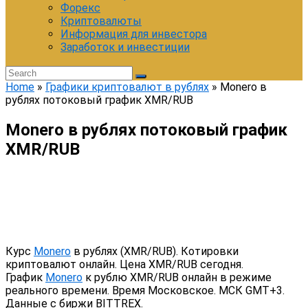
Форекс
Криптовалюты
Информация для инвестора
Заработок и инвестиции
Home
»
Графики криптовалют в рублях
»
Monero в
рублях потоковый график XMR/RUB
Monero в рублях потоковый график
XMR/RUB
Курс
Monero
в рублях (XMR/RUB). Котировки
криптовалют онлайн. Цена XMR/RUB сегодня.
График
Monero
к рублю XMR/RUB онлайн в режиме
реального времени. Время Московское. МСК GMT+3.
Данные с биржи BITTREX.