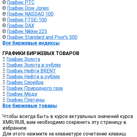
Θ
График РТС
Θ
График Dow Jones
Θ
График NASDAQ 100
Θ
График FTSE-100
Θ
График DAX
Θ
График Nikkei 225
Θ
График Standard and Poor’s 500
Все биржевые индексы
ГРАФИКИ БИРЖЕВЫХ ТОВАРОВ
Ξ
График Золота
Ξ
График Золота в рублях
Ξ
График Нефти BRENT
Ξ
График Нефти в рублях
Ξ
График Серебра
Ξ
График Природного газа
Ξ
График Меди
Ξ
График Платины
Все биржевые товары
Чтобы всегда быть в курсе актуальных значений курса
XMR/RUB, вам необходимо сохранить эту страницу в
избранное.
Для этого нажмите на клавиатуре сочетание клавиш