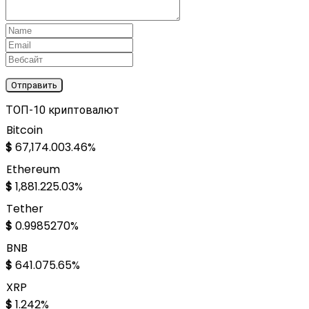
ТОП-10 криптовалют
Bitcoin
$
67,174.00
3.46%
Ethereum
$
1,881.22
5.03%
Tether
$
0.998527
0%
BNB
$
641.07
5.65%
XRP
$
1.24
2%