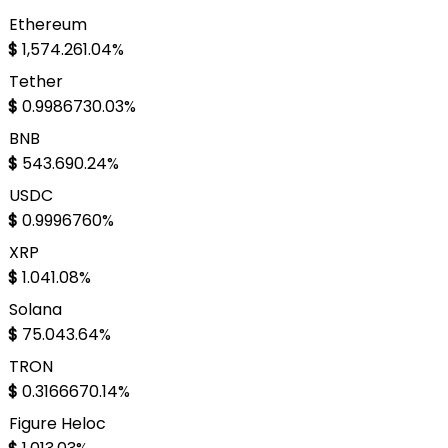
Ethereum
$
1,574.26
1.04%
Tether
$
0.998673
0.03%
BNB
$
543.69
0.24%
USDC
$
0.999676
0%
XRP
$
1.04
1.08%
Solana
$
75.04
3.64%
TRON
$
0.316667
0.14%
Figure Heloc