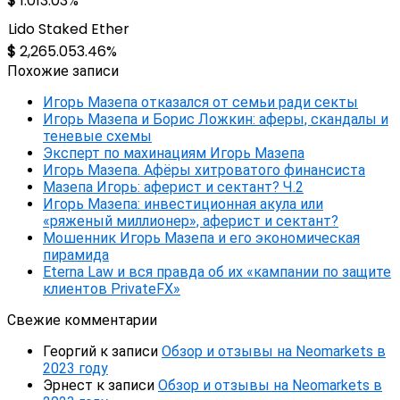
$
1.01
3.03%
Lido Staked Ether
$
2,265.05
3.46%
Похожие записи
Игорь Мазепа отказался от семьи ради секты
Игорь Мазепа и Борис Ложкин: аферы, скандалы и
теневые схемы
Эксперт по махинациям Игорь Мазепа
Игорь Мазепа. Афёры хитроватого финансиста
Мазепа Игорь: аферист и сектант? Ч.2
Игорь Мазепа: инвестиционная акула или
«ряженый миллионер», аферист и сектант?
Мошенник Игорь Мазепа и его экономическая
пирамида
Eterna Law и вся правда об их «кампании по защите
клиентов PrivateFX»
Свежие комментарии
Георгий
к записи
Обзор и отзывы на Neomarkets в
2023 году
Эрнест
к записи
Обзор и отзывы на Neomarkets в