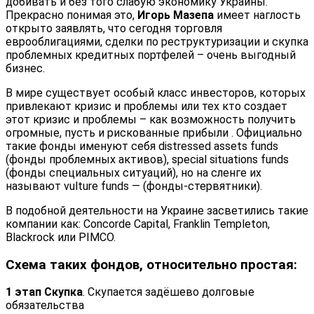
добивать и без того слабую экономику Украины.
Прекрасно понимая это,
Игорь Мазепа
имеет наглость
открыто заявлять, что сегодня торговля
еврооблигациями, сделки по реструктуризации и скупка
проблемных кредитных портфелей – очень выгодный
бизнес.
В мире существует особый класс инвесторов, которых
привлекают кризис и проблемы или тех кто создает
этот кризис и проблемы – как возможность получить
огромные, пусть и рискованные прибыли . Официально
такие фонды именуют себя distressed assets funds
(фонды проблемных активов), special situations funds
(фонды специальных ситуаций), но на сленге их
называют vulture funds — (фонды-стервятники).
В подобной деятельности на Украине засветились такие
компании как: Concorde Capital, Franklin Templeton,
Blackrock или PIMCO.
Схема таких фондов, относительно простая:
1 этап Скупка
. Скупается задёшево долговые
обязательства