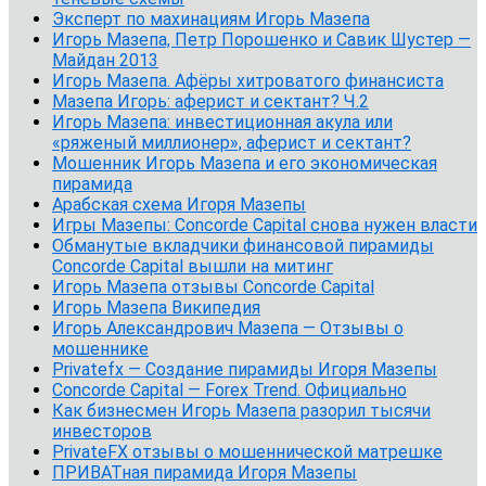
Эксперт по махинациям Игорь Мазепа
Игорь Мазепа, Петр Порошенко и Савик Шустер —
Майдан 2013
Игорь Мазепа. Афёры хитроватого финансиста
Мазепа Игорь: аферист и сектант? Ч.2
Игорь Мазепа: инвестиционная акула или
«ряженый миллионер», аферист и сектант?
Мошенник Игорь Мазепа и его экономическая
пирамида
Арабская схема Игоря Мазепы
Игры Мазепы: Concorde Capital снова нужен власти
Обманутые вкладчики финансовой пирамиды
Concorde Capital вышли на митинг
Игорь Мазепа отзывы Concorde Capital
Игорь Мазепа Википедия
Игорь Александрович Мазепа — Отзывы о
мошеннике
Privatefx — Создание пирамиды Игоря Мазепы
Concorde Capital — Forex Trend. Официально
Как бизнесмен Игорь Мазепа разорил тысячи
инвесторов
PrivateFX отзывы о мошеннической матрешке
ПРИВАТная пирамида Игоря Мазепы