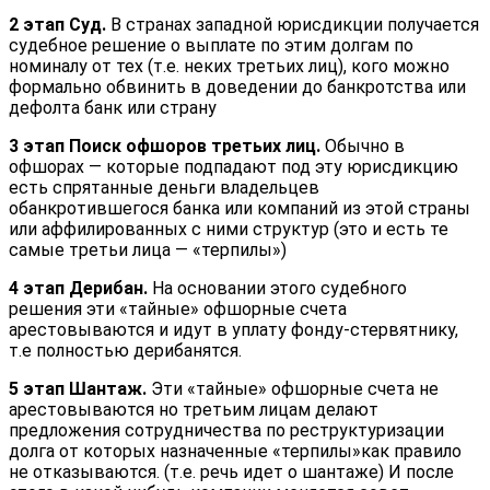
2 этап Суд.
В странах западной юрисдикции получается
судебное решение о выплате по этим долгам по
номиналу от тех (т.е. неких третьих лиц), кого можно
формально обвинить в доведении до банкротства или
дефолта банк или страну
3 этап Поиск офшоров третьих лиц.
Обычно в
офшорах — которые подпадают под эту юрисдикцию
есть спрятанные деньги владельцев
обанкротившегося банка или компаний из этой страны
или аффилированных с ними структур (это и есть те
самые третьи лица — «терпилы»)
4 этап Дерибан.
На основании этого судебного
решения эти «тайные» офшорные счета
арестовываются и идут в уплату фонду-стервятнику,
т.е полностью дерибанятся.
5 этап Шантаж.
Эти «тайные» офшорные счета не
арестовываются но третьим лицам делают
предложения сотрудничества по реструктуризации
долга от которых назначенные «терпилы»как правило
не отказываются. (т.е. речь идет о шантаже) И после