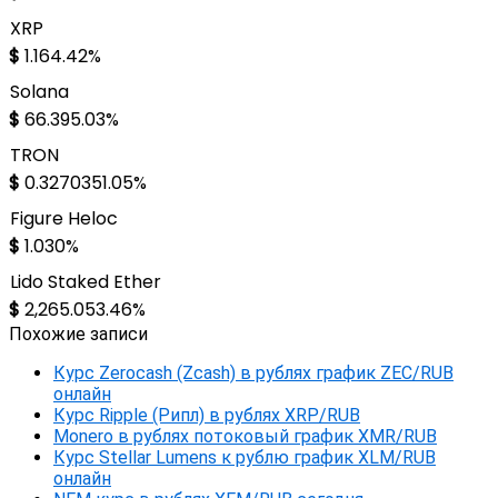
XRP
$
1.16
4.42%
Solana
$
66.39
5.03%
TRON
$
0.327035
1.05%
Figure Heloc
$
1.03
0%
Lido Staked Ether
$
2,265.05
3.46%
Похожие записи
Курс Zerocash (Zcash) в рублях график ZEC/RUB
онлайн
Курс Ripple (Рипл) в рублях XRP/RUB
Monero в рублях потоковый график XMR/RUB
Курс Stellar Lumens к рублю график XLM/RUB
онлайн