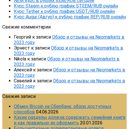
NEM курс в рублях XEM/RUB сегодня
Курс Steem к рублю график STEEM/RUB онлайн
Курс Tether к рублю график USDT/RUB онлайн
Курс Augur (Авгур) к рублю график REP/RUB онлайн
Свежие комментарии
Георгий
к записи
Обзор и отзывы на Neomarkets в
2023 году
Эрнест
к записи
Обзор и отзывы на Neomarkets в
2023 году
Nikola
к записи
Обзор и отзывы на Neomarkets в
2023 году
Алексей
к записи
Обзор и отзывы на Neomarkets в
2023 году
Савелий
к записи
Обзор и отзывы на Neomarkets в
2023 году
Свежие записи
Обмен Bitcoin на Сбербанк: обзор доступных
способов
04.06.2026
Какие разделы должна содержать семейная книга
и как правильно их оформить
20.01.2026
Большегрузные полиуретановые колеса: