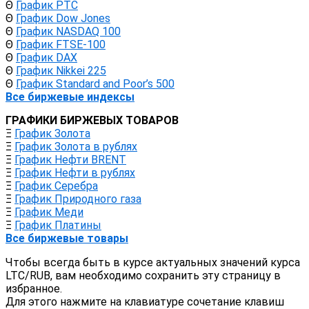
Θ
График РТС
Θ
График Dow Jones
Θ
График NASDAQ 100
Θ
График FTSE-100
Θ
График DAX
Θ
График Nikkei 225
Θ
График Standard and Poor’s 500
Все биржевые индексы
ГРАФИКИ БИРЖЕВЫХ ТОВАРОВ
Ξ
График Золота
Ξ
График Золота в рублях
Ξ
График Нефти BRENT
Ξ
График Нефти в рублях
Ξ
График Серебра
Ξ
График Природного газа
Ξ
График Меди
Ξ
График Платины
Все биржевые товары
Чтобы всегда быть в курсе актуальных значений курса
LTC/RUB, вам необходимо сохранить эту страницу в
избранное.
Для этого нажмите на клавиатуре сочетание клавиш