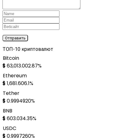
ТОП-10 криптовалют
Bitcoin
$
63,013.00
2.87%
Ethereum
$
1,681.60
6.1%
Tether
$
0.999492
0%
BNB
$
603.03
4.35%
USDC
$
0.999726
0%