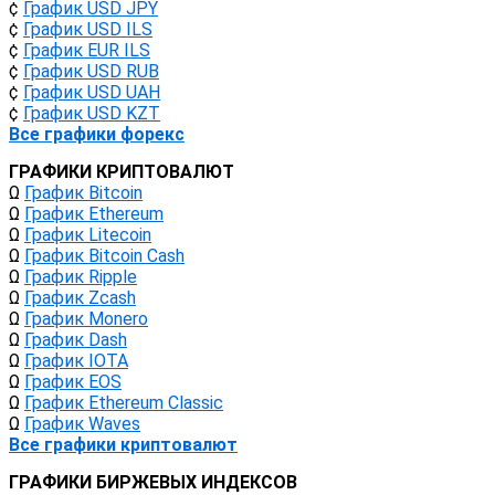
¢
График USD JPY
¢
График USD ILS
¢
График EUR ILS
¢
График USD RUB
¢
График USD UAH
¢
График USD KZT
Все графики форекс
ГРАФИКИ КРИПТОВАЛЮТ
Ω
График Bitcoin
Ω
График Ethereum
Ω
График Litecoin
Ω
График Bitcoin Cash
Ω
График Ripple
Ω
График Zcash
Ω
График Monero
Ω
График Dash
Ω
График IOTA
Ω
График EOS
Ω
График Ethereum Classic
Ω
График Waves
Все графики криптовалют
ГРАФИКИ БИРЖЕВЫХ ИНДЕКСОВ