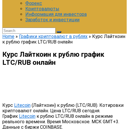
Форекс
Криптовалюты
Информация для инвестора
Заработок и инвестиции
Home
»
Графики криптовалют в рублях
»
Курс Лайткоин
к рублю график LTC/RUB онлайн
Курс Лайткоин к рублю график
LTC/RUB онлайн
Курс
Litecoin
(Лайткоин) к рублю (LTC/RUB). Котировки
криптовалют онлайн. Цена LTC/RUB сегодня.
График
Litecoin
к рублю LTC/RUB онлайн в режиме
реального времени. Время Московское. МСК GMT+3.
Данные с биржи COINBASE.